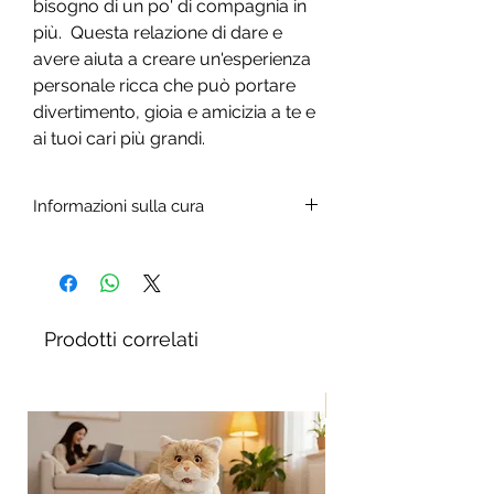
bisogno di un po' di compagnia in
più. Questa relazione di dare e
avere aiuta a creare un'esperienza
personale ricca che può portare
divertimento, gioia e amicizia a te e
ai tuoi cari più grandi.
Informazioni sulla cura
Età 5 - 105.
Batterie incluse (4 x tipo C 1,5 v)
Spazzola il gatto con una spazzola
morbida.
Prodotti correlati
Per rimuovere le macchie è sufficiente
strofinare con un panno leggermente
umido. Non utilizzare detersivi o
Nuovo!
smacchiatori. Non immergere in acqua