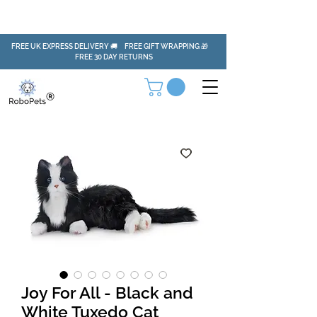
FREE UK EXPRESS DELIVERY 🚚 FREE GIFT WRAPPING 🎁
FREE 30 DAY RETURNS
Joy For All - Black and
White Tuxedo Cat