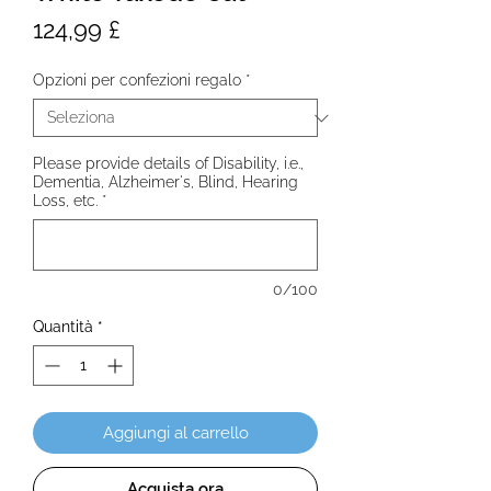
Prezzo
124,99 £
Opzioni per confezioni regalo
*
Please provide details of Disability, i.e.,
Dementia, Alzheimer's, Blind, Hearing
Loss, etc.
*
0/100
Quantità
*
Aggiungi al carrello
Acquista ora